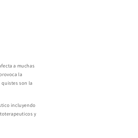
afecta a muchas
provoca la
 quistes son la
ístico incluyendo
itoterapeuticos y