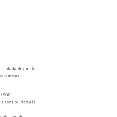
ida saludable puede
reventivas
l SOP.
la sensibilidad a la
egrales puede