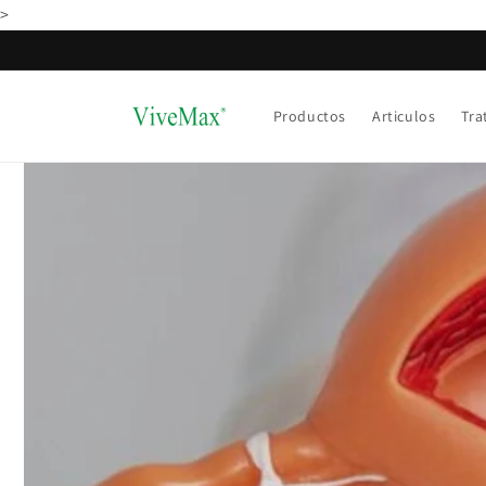
Ir
>
directamente
al contenido
Productos
Articulos
Tra