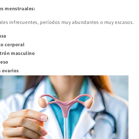
es menstruales:
les infrecuentes, períodos muy abundantes o muy escasos.
asa
lo corporal
atrón masculino
peso
s ovarios