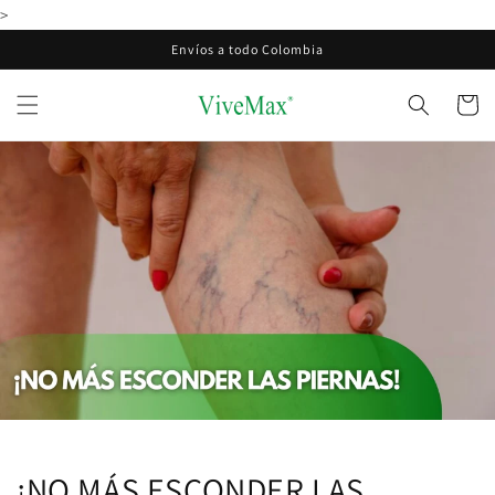
Ir
>
directamente
al contenido
Envíos a todo Colombia
Carrito
¡NO MÁS ESCONDER LAS