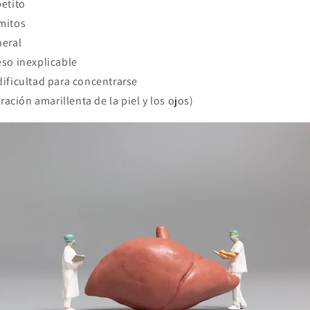
etito
mitos
neral
eso inexplicable
ificultad para concentrarse
oración amarillenta de la piel y los ojos)