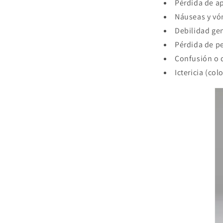
Pérdida de ap
Náuseas y vó
Debilidad ge
Pérdida de p
Confusión o d
Ictericia (col