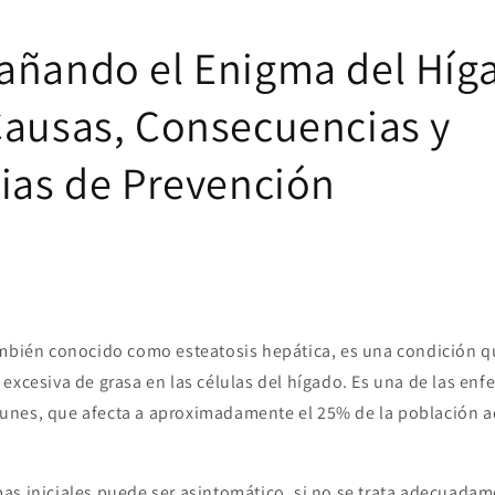
añando el Enigma del Híg
Causas, Consecuencias y
gias de Prevención
ambién conocido como esteatosis hepática, es una condición qu
 excesiva de grasa en las células del hígado. Es una de las en
nes, que afecta a aproximadamente el 25% de la población ad
as iniciales puede ser asintomático, si no se trata adecuada