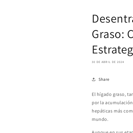
Desentr
Graso: 
Estrate
30 DE ABRIL DE 2024
Share
El hígado graso, t
por la acumulación
hepáticas más comu
mundo.
Aunque en sus etap