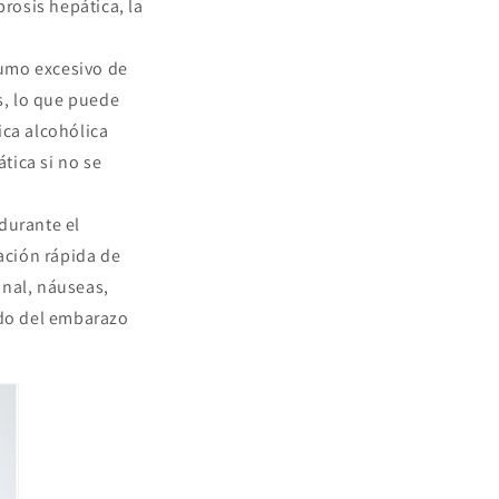
rosis hepática, la
sumo excesivo de
s, lo que puede
ica alcohólica
tica si no se
durante el
ación rápida de
nal, náuseas,
udo del embarazo