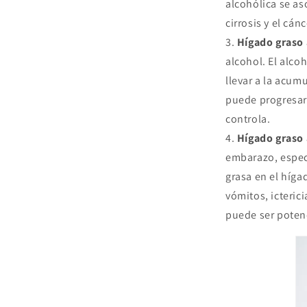
alcohólica se as
cirrosis y el cán
Hígado graso 
alcohol. El alco
llevar a la acum
puede progresar 
controla.
Hígado graso
embarazo, especi
grasa en el híg
vómitos, icteri
puede ser poten