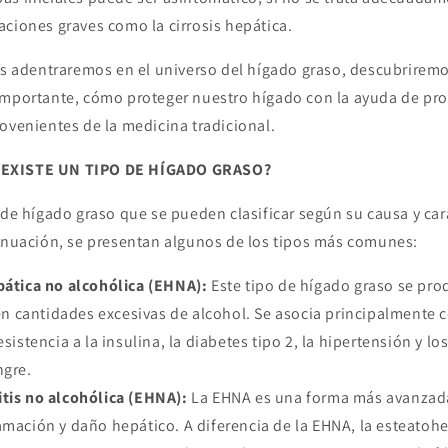
aciones graves como la cirrosis hepática.
os adentraremos en el universo del hígado graso, descubriremos
importante, cómo proteger nuestro hígado con la ayuda de
pro
ovenientes de la medicina tradicional.
 EXISTE UN TIPO DE HÍGADO GRASO?
 de hígado graso que se pueden clasificar según su causa y car
tinuación, se presentan algunos de los tipos más comunes:
pática no alcohólica (EHNA):
Este tipo de hígado graso se pr
 cantidades excesivas de alcohol. Se asocia principalmente 
esistencia a la insulina, la diabetes tipo 2, la hipertensión y l
ngre.
tis no alcohólica (EHNA):
La EHNA es una forma más avanzad
amación y daño hepático. A diferencia de la EHNA, la esteatohe