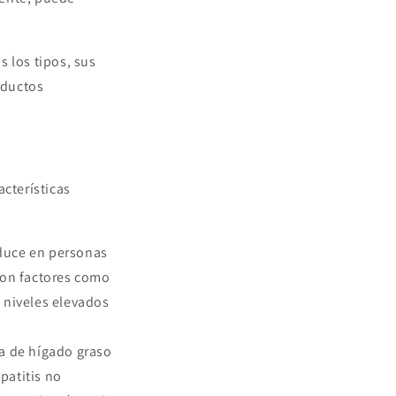
 los tipos, sus
ductos
acterísticas
oduce en personas
con factores como
os niveles elevados
a de hígado graso
patitis no