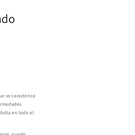
ado
e se caracteriza
fermedades
ulta en todo el
mente, puede