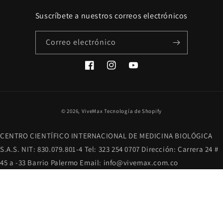
Suscríbete a nuestros correos electrónicos
Correo electrónico
Facebook
Instagram
YouTube
Formas
© 2026,
ViveMax
Tecnología de Shopify
de
pago
CENTRO CIENTÍFICO INTERNACIONAL DE MEDICINA BIOLÓGICA
S.A.S. NIT: 830.079.801-4 Tel: 323 254 0707 Dirección: Carrera 24 #
45 a -33 Barrio Palermo Email: info@vivemax.com.co