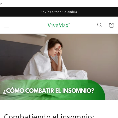
Ir
>
directamente
al contenido
Envíos a todo Colombia
Carrito
Combatiendo el insomnio: